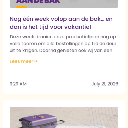
Nog één week volop aan de bak… en
dan is het tijd voor vakantie!
Deze week draaien onze productielijnen nog op
volle toeren om alle bestellingen op tijd de deur
uit te krijgen. Daarna genieten ook wij van een
welverdiende zomervakantie. In week 31 en 32
Lees meer
zijn wij gesloten. Vanaf week 33 staan we weer
volledig voor je klaar met: Dagelijks verse
kapselplakken, kapseltaarten en
9:29 AM
July 21, 2026
cakeproducten Maatwerk in elke gewenste
vorm en dikte Betrouwbare levering voor kleine
én grote volumes De kwaliteit en service die je
van Comeba gewend bent Namens het hele
team wensen we iedereen alvast een fijne
zomervakantie. Tot in week 33! www.comeba.nl
info@comeba.nl
#ComebaFoodservice