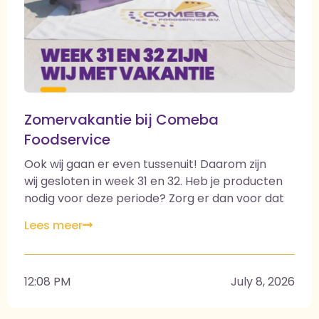
#Zomervakantie #TotSnel #Week33
#KapselsOpMaat #Bakkerskwaliteit
#BetrouwbarePartner
Zomervakantie bij Comeba
Foodservice
Ook wij gaan er even tussenuit! Daarom zijn
wij gesloten in week 31 en 32. Heb je producten
nodig voor deze periode? Zorg er dan voor dat
je jouw bestelling op tijd doorgeeft, zodat wij
Lees meer
alles nog vóór onze vakantie kunnen
produceren en leveren. Vanaf week 33 staan we
weer fris en vol energie voor je klaar. Wij willen
12:08 PM
July 8, 2026
van deze gelegenheid ook gebruikmaken om al
onze klanten en relaties een hele fijne, zonnige
en ontspannen zomervakantie te wensen! Tot