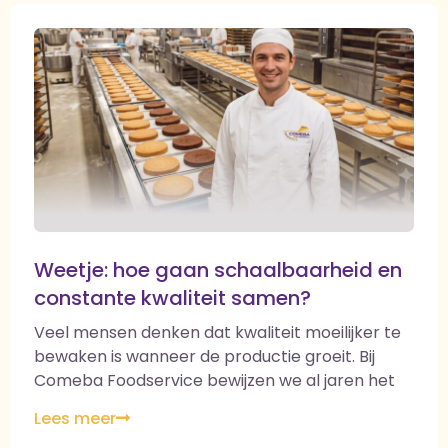
snel! www.comeba.nl
info@comeba.nl
#ComebaFoodservice #Zomervakantie
#BestelOpTijd #FijneVakantie #TotSnel
Weetje: hoe gaan schaalbaarheid en
constante kwaliteit samen?
Veel mensen denken dat kwaliteit moeilijker te
bewaken is wanneer de productie groeit. Bij
Comeba Foodservice bewijzen we al jaren het
tegendeel. Met onze eigen productielijnen, vaste
Lees meer
kwaliteitscontroles en jarenlange ervaring